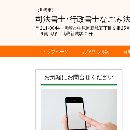
（川崎市）
司法書士･行政書士なごみ法
〒211-0044 川崎市中原区新城五丁目９番2
ＪＲ南武線 武蔵新城駅 ２分
トップページ
お役立ち情報
当
お気軽にお問合せください